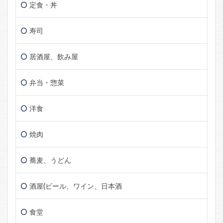
定食・丼
寿司
居酒屋、飲み屋
弁当・惣菜
洋食
焼肉
蕎麦、うどん
酒屋(ビール、ワイン、日本酒
食堂