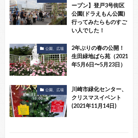
ープン】登戸3号街区
公園(ドラえもん公園)
行ってみたらものすご
い人でした！
2年ぶりの春の公開！
公園、広場
生田緑地ばら苑（2021
年5月6日〜5月23日）
川崎市緑化センター、
公園、広場
クリスマスイベント
(2021年11月14日)