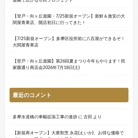
【登戸・向ヶ丘遊園・7/25新規オープン】新鮮＆激安の大
関屋青果店、開店初日に行ってきた！
【7/25新規オープン】多摩区役所前に八百屋ができるぞ！
大関屋青果店
【登戸・向ヶ丘遊園】第26回夏まつり今年もやります！民
家園通り商店会2026年7月18日(土)
最近のコメント
多摩水道橋の車幅拡張工事の進捗
に
古田
より
【新規再オープン】大衆割烹 永花(えいか)、お得な価格で