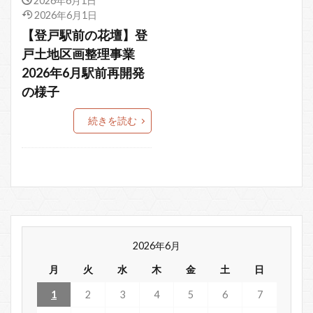
2026年6月1日
2026年6月1日
【登戸駅前の花壇】登
戸土地区画整理事業
2026年6月駅前再開発
の様子
続きを読む
2026年6月
月
火
水
木
金
土
日
1
2
3
4
5
6
7