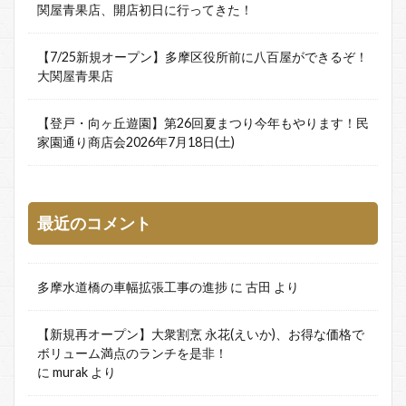
関屋青果店、開店初日に行ってきた！
【7/25新規オープン】多摩区役所前に八百屋ができるぞ！
大関屋青果店
【登戸・向ヶ丘遊園】第26回夏まつり今年もやります！民
家園通り商店会2026年7月18日(土)
最近のコメント
多摩水道橋の車幅拡張工事の進捗
に
古田
より
【新規再オープン】大衆割烹 永花(えいか)、お得な価格で
ボリューム満点のランチを是非！
に
murak
より