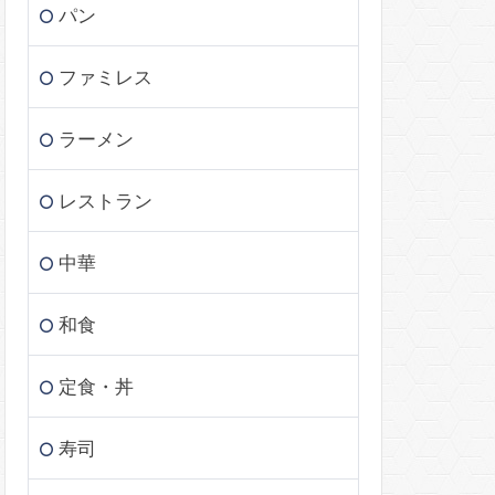
パン
ファミレス
ラーメン
レストラン
中華
和食
定食・丼
寿司