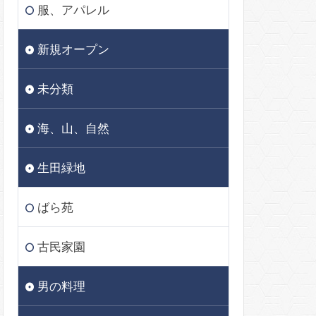
服、アパレル
新規オープン
未分類
海、山、自然
生田緑地
ばら苑
古民家園
男の料理