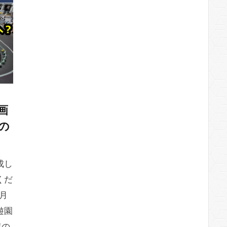
画
発の
成し
くだ
6月
遊園
年の