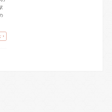
駅
の
む