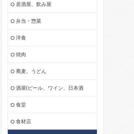
居酒屋、飲み屋
弁当・惣菜
洋食
焼肉
蕎麦、うどん
酒屋(ビール、ワイン、日本酒
食堂
食材店