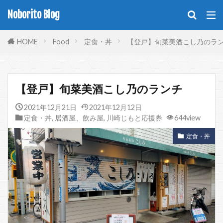
Noborito Blog
HOME
Food
定食・丼
【登戸】旬菜美酒こし乃のラ
【登戸】旬菜美酒こし乃のランチ
2021年12月21日
2021年12月12日
定食・丼
,
居酒屋、飲み屋
,
川崎じもと応援券
644view
定食・丼