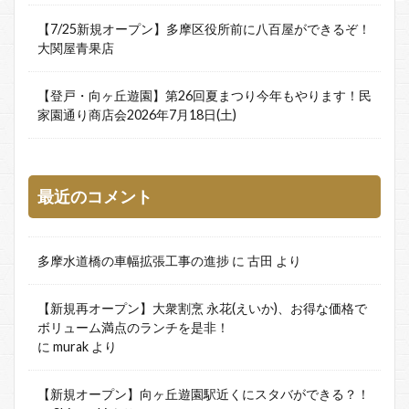
【7/25新規オープン】多摩区役所前に八百屋ができるぞ！
大関屋青果店
【登戸・向ヶ丘遊園】第26回夏まつり今年もやります！民
家園通り商店会2026年7月18日(土)
最近のコメント
多摩水道橋の車幅拡張工事の進捗
に
古田
より
【新規再オープン】大衆割烹 永花(えいか)、お得な価格で
ボリューム満点のランチを是非！
に
murak
より
【新規オープン】向ヶ丘遊園駅近くにスタバができる？！