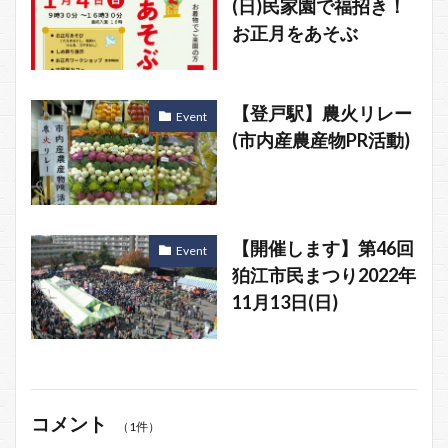
(日)民家園で福招き！
お正月をあそぶ
【登戸駅】農火リレー
Event
(市内産農産物PR活動)
【開催します】第46回
Event
狛江市民まつり2022年
11月13日(日)
コメント
（1件）