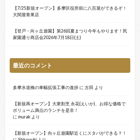
【7/25新規オープン】多摩区役所前に八百屋ができるぞ！
大関屋青果店
【登戸・向ヶ丘遊園】第26回夏まつり今年もやります！民
家園通り商店会2026年7月18日(土)
最近のコメント
多摩水道橋の車幅拡張工事の進捗
に
古田
より
【新規再オープン】大衆割烹 永花(えいか)、お得な価格で
ボリューム満点のランチを是非！
に
murak
より
【新規オープン】向ヶ丘遊園駅近くにスタバができる？！
に
Shiroyuki
より