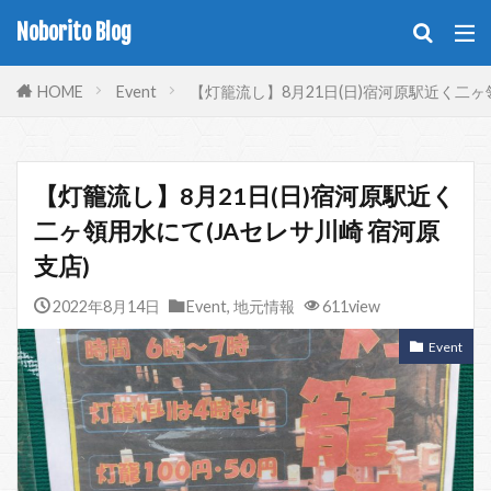
Noborito Blog
HOME
Event
【灯籠流し】8月21日(日)宿河原駅近く二ヶ
【灯籠流し】8月21日(日)宿河原駅近く
二ヶ領用水にて(JAセレサ川崎 宿河原
支店)
2022年8月14日
Event
,
地元情報
611view
Event