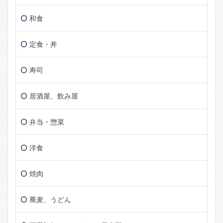
和食
定食・丼
寿司
居酒屋、飲み屋
弁当・惣菜
洋食
焼肉
蕎麦、うどん