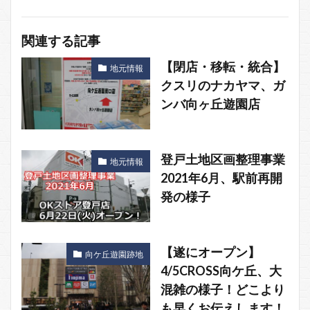
関連する記事
【閉店・移転・統合】
地元情報
クスリのナカヤマ、ガ
ンバ向ヶ丘遊園店
登戸土地区画整理事業
地元情報
2021年6月、駅前再開
発の様子
【遂にオープン】
向ケ丘遊園跡地
4/5CROSS向ケ丘、大
混雑の様子！どこより
も早くお伝えします！