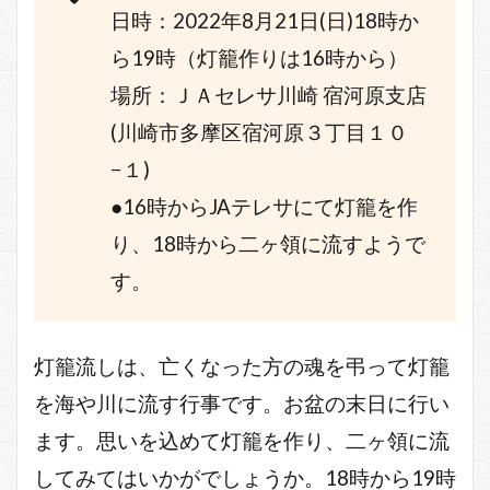
日時：2022年8月21日(日)18時か
ら19時（灯籠作りは16時から）
場所：ＪＡセレサ川崎 宿河原支店
(川崎市多摩区宿河原３丁目１０
−１)
●16時からJAテレサにて灯籠を作
り、18時から二ヶ領に流すようで
す。
灯籠流しは、亡くなった方の魂を弔って灯籠
を海や川に流す行事です。お盆の末日に行い
ます。思いを込めて灯籠を作り、二ヶ領に流
してみてはいかがでしょうか。18時から19時