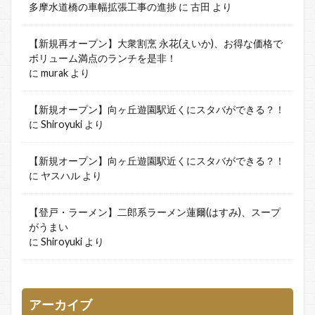
多摩水道橋の車幅拡張工事の進捗
に
古田
より
【新規再オープン】大衆割烹 永花(えいか)、お得な価格で
ボリューム満点のランチを是非！
に
murak
より
【新規オープン】向ヶ丘遊園駅近くにスタバができる？！
に
Shiroyuki
より
【新規オープン】向ヶ丘遊園駅近くにスタバができる？！
に
ヤスハル
より
【登戸・ラーメン】二郎系ラーメン蓮爾(はすみ)、スープ
がうまい
に
Shiroyuki
より
アーカイブ