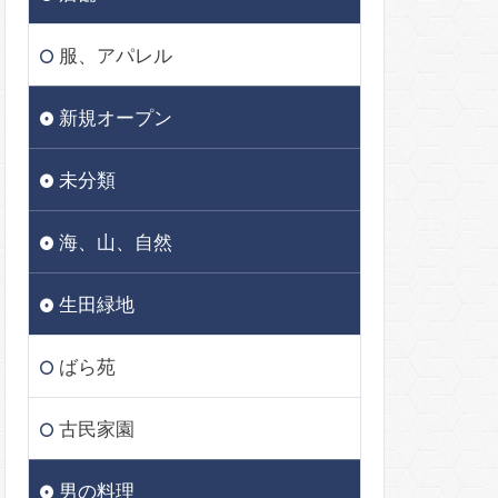
服、アパレル
新規オープン
未分類
海、山、自然
生田緑地
ばら苑
古民家園
男の料理