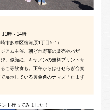
、11時～14時
崎市多摩区宿河原1丁目5-1）
ージアム主催。朝どれ野菜の販売やバザ
遊び、似顔絵、キヤノンの無料プリントサ
しるこ等飲食も。正午からはせせらぎ合奏
館で展示している黄金色のナマズ「たまず
ベント行ってみました！