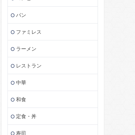
パン
ファミレス
ラーメン
レストラン
中華
和食
定食・丼
寿司