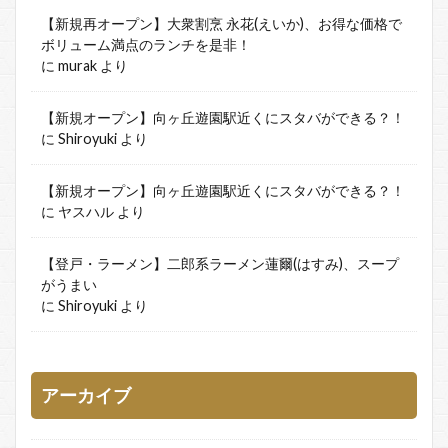
【新規再オープン】大衆割烹 永花(えいか)、お得な価格で
ボリューム満点のランチを是非！
に
murak
より
【新規オープン】向ヶ丘遊園駅近くにスタバができる？！
に
Shiroyuki
より
【新規オープン】向ヶ丘遊園駅近くにスタバができる？！
に
ヤスハル
より
【登戸・ラーメン】二郎系ラーメン蓮爾(はすみ)、スープ
がうまい
に
Shiroyuki
より
アーカイブ