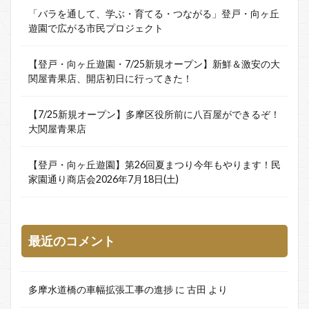
「バラを通して、学ぶ・育てる・つながる」登戸・向ヶ丘
遊園で広がる市民プロジェクト
【登戸・向ヶ丘遊園・7/25新規オープン】新鮮＆激安の大
関屋青果店、開店初日に行ってきた！
【7/25新規オープン】多摩区役所前に八百屋ができるぞ！
大関屋青果店
【登戸・向ヶ丘遊園】第26回夏まつり今年もやります！民
家園通り商店会2026年7月18日(土)
最近のコメント
多摩水道橋の車幅拡張工事の進捗
に
古田
より