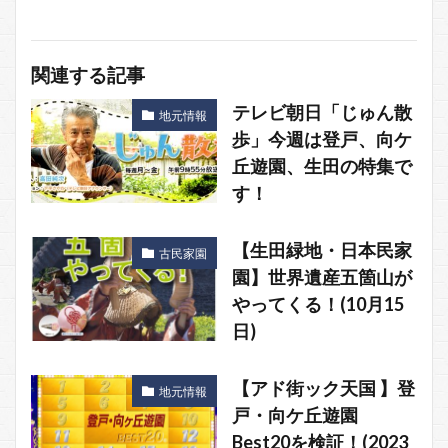
関連する記事
テレビ朝日「じゅん散
地元情報
歩」今週は登戸、向ケ
丘遊園、生田の特集で
す！
【生田緑地・日本民家
古民家園
園】世界遺産五箇山が
やってくる！(10月15
日)
【アド街ック天国 】登
地元情報
戸・向ケ丘遊園
Best20を検証！(2023