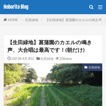
Noborito Blog
HOME
生田緑地
【生田緑地】菖蒲園のカエルの鳴き声、大
【生田緑地】菖蒲園のカエルの鳴き
声、大合唱は最高です！(朝だけ)
2023年4月30日
生田緑地
206view
生田緑地