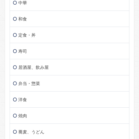
中華
和食
定食・丼
寿司
居酒屋、飲み屋
弁当・惣菜
洋食
焼肉
蕎麦、うどん