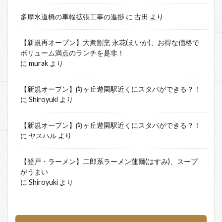
多摩水道橋の車幅拡張工事の進捗
に
古田
より
【新規再オープン】大衆割烹 永花(えいか)、お得な価格で
ボリューム満点のランチを是非！
に
murak
より
【新規オープン】向ヶ丘遊園駅近くにスタバができる？！
に
Shiroyuki
より
【新規オープン】向ヶ丘遊園駅近くにスタバができる？！
に
ヤスハル
より
【登戸・ラーメン】二郎系ラーメン蓮爾(はすみ)、スープ
がうまい
に
Shiroyuki
より