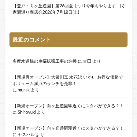
【登戸・向ヶ丘遊園】第26回夏まつり今年もやります！民
家園通り商店会2026年7月18日(土)
最近のコメント
多摩水道橋の車幅拡張工事の進捗
に
古田
より
【新規再オープン】大衆割烹 永花(えいか)、お得な価格で
ボリューム満点のランチを是非！
に
murak
より
【新規オープン】向ヶ丘遊園駅近くにスタバができる？！
に
Shiroyuki
より
【新規オープン】向ヶ丘遊園駅近くにスタバができる？！
に
ヤスハル
より