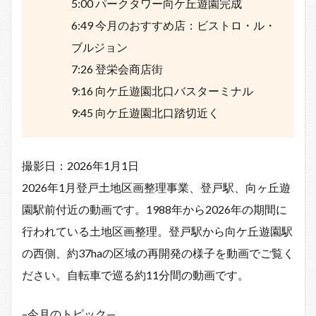
5:00 パークタワー向ケ丘遊園完成
6:49 今月のおすすめ店：ビストロ・ル・
ブルジョン
7:26 登栄会商店街
9:16 向ケ丘遊園北口バスターミナル
9:45 向ケ丘遊園北口踏切近く
撮影日：2026年1月1日
2026年1月登戸土地区画整理事業、登戸駅、向ヶ丘遊
園駅前付近の動画です。1988年から2026年の期間に
行われている土地区画整理。登戸駅から向ケ丘遊園駅
の西側、約37haの区域の再開発の様子を動画でご覧く
ださい。自転車で巡る約11分間の動画です。
–今月のトピック—