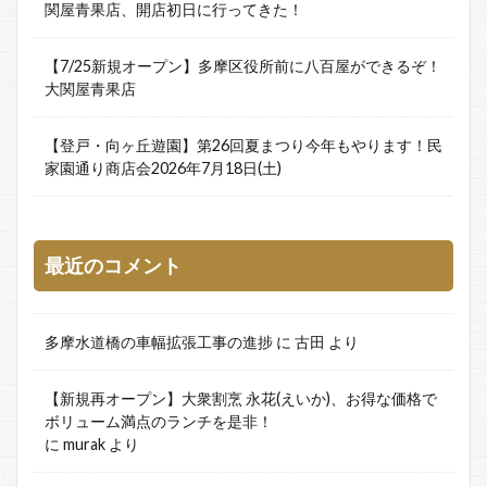
関屋青果店、開店初日に行ってきた！
【7/25新規オープン】多摩区役所前に八百屋ができるぞ！
大関屋青果店
【登戸・向ヶ丘遊園】第26回夏まつり今年もやります！民
家園通り商店会2026年7月18日(土)
最近のコメント
多摩水道橋の車幅拡張工事の進捗
に
古田
より
【新規再オープン】大衆割烹 永花(えいか)、お得な価格で
ボリューム満点のランチを是非！
に
murak
より