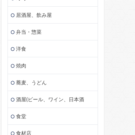
居酒屋、飲み屋
弁当・惣菜
洋食
焼肉
蕎麦、うどん
酒屋(ビール、ワイン、日本酒
食堂
食材店