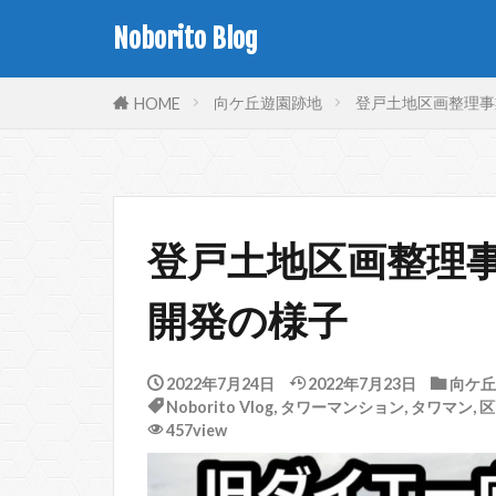
Noborito Blog
向ケ丘遊園跡地
登戸土地区画整理事
HOME
登戸土地区画整理事
開発の様子
2022年7月24日
2022年7月23日
向ケ丘
Noborito Vlog
,
タワーマンション
,
タワマン
,
区
457view