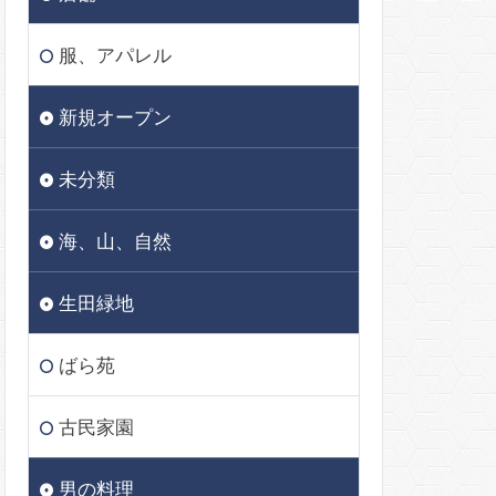
服、アパレル
新規オープン
未分類
海、山、自然
生田緑地
ばら苑
古民家園
男の料理