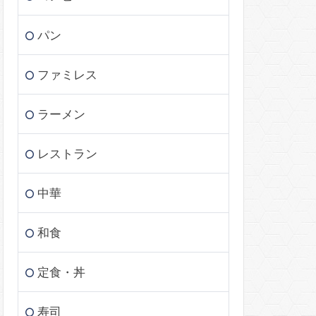
パン
ファミレス
ラーメン
レストラン
中華
和食
定食・丼
寿司