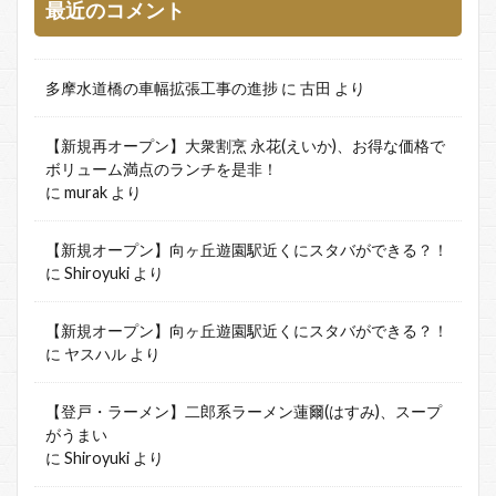
最近のコメント
多摩水道橋の車幅拡張工事の進捗
に
古田
より
【新規再オープン】大衆割烹 永花(えいか)、お得な価格で
ボリューム満点のランチを是非！
に
murak
より
【新規オープン】向ヶ丘遊園駅近くにスタバができる？！
に
Shiroyuki
より
【新規オープン】向ヶ丘遊園駅近くにスタバができる？！
に
ヤスハル
より
【登戸・ラーメン】二郎系ラーメン蓮爾(はすみ)、スープ
がうまい
に
Shiroyuki
より