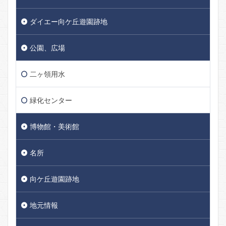
ダイエー向ケ丘遊園跡地
公園、広場
二ヶ領用水
緑化センター
博物館・美術館
名所
向ケ丘遊園跡地
地元情報