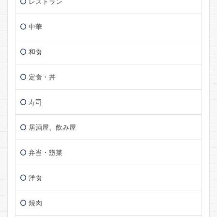
レストラン
中華
和食
定食・丼
寿司
居酒屋、飲み屋
弁当・惣菜
洋食
焼肉