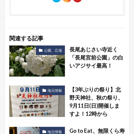
関連する記事
長尾あじさい寺近く
公園、広場
「長尾宮前公園」の白
いアジサイ最高！
【3年ぶりの祭り】北
地元情報
野天神社、秋の祭り、
9月11日(日)開催しま
すよ！12時から
Go to Eat、無限くら寿
地元情報