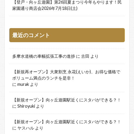
【登戸・向ヶ丘遊園】第26回夏まつり今年もやります！民
家園通り商店会2026年7月18日(土)
最近のコメント
多摩水道橋の車幅拡張工事の進捗
に
古田
より
【新規再オープン】大衆割烹 永花(えいか)、お得な価格で
ボリューム満点のランチを是非！
に
murak
より
【新規オープン】向ヶ丘遊園駅近くにスタバができる？！
に
Shiroyuki
より
【新規オープン】向ヶ丘遊園駅近くにスタバができる？！
に
ヤスハル
より