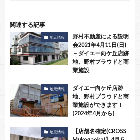
関連する記事
野村不動産による説明
地元情報
会2021年4月11日(日)
～ダイエー向ケ丘店跡
地、野村プラウドと商
業施設
ダイエー向ケ丘店跡
地元情報
地、野村プラウドと商
業施設ができます！
(2024年4月から)
【店舗名確定(CROSS
地元情報
Mukogaoka)】4月５