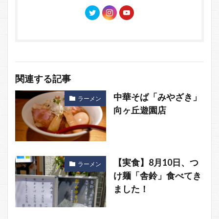
関連する記事
中華そば「みやざき」
ラーメン
向ヶ丘遊園店
【実食】8月10日、つ
ラーメン
け麺「舎鈴」食べてき
ました！