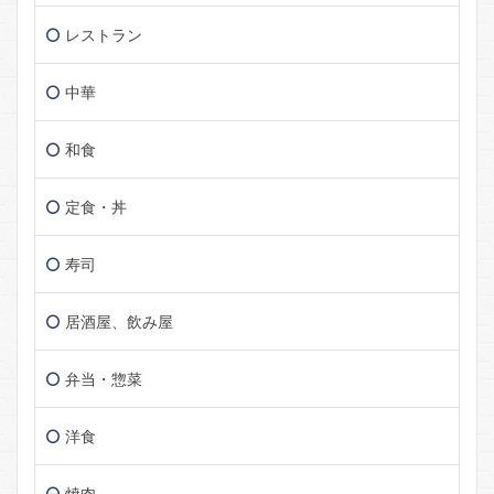
レストラン
中華
和食
定食・丼
寿司
居酒屋、飲み屋
弁当・惣菜
洋食
焼肉