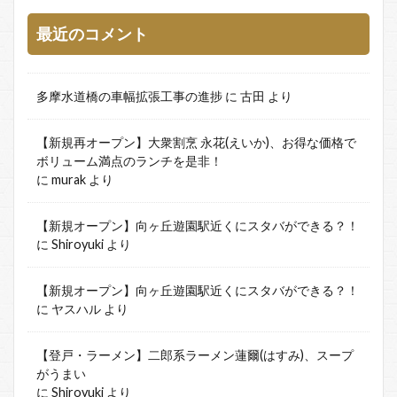
最近のコメント
多摩水道橋の車幅拡張工事の進捗
に
古田
より
【新規再オープン】大衆割烹 永花(えいか)、お得な価格で
ボリューム満点のランチを是非！
に
murak
より
【新規オープン】向ヶ丘遊園駅近くにスタバができる？！
に
Shiroyuki
より
【新規オープン】向ヶ丘遊園駅近くにスタバができる？！
に
ヤスハル
より
【登戸・ラーメン】二郎系ラーメン蓮爾(はすみ)、スープ
がうまい
に
Shiroyuki
より