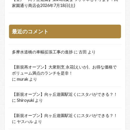
家園通り商店会2026年7月18日(土)
最近のコメント
多摩水道橋の車幅拡張工事の進捗
に
古田
より
【新規再オープン】大衆割烹 永花(えいか)、お得な価格で
ボリューム満点のランチを是非！
に
murak
より
【新規オープン】向ヶ丘遊園駅近くにスタバができる？！
に
Shiroyuki
より
【新規オープン】向ヶ丘遊園駅近くにスタバができる？！
に
ヤスハル
より