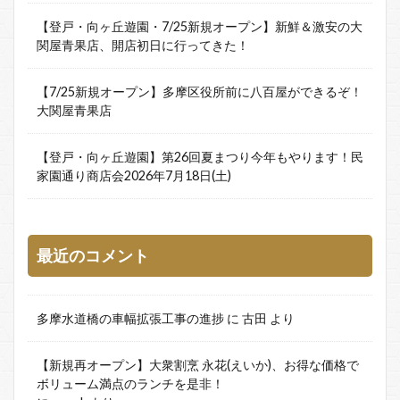
【登戸・向ヶ丘遊園・7/25新規オープン】新鮮＆激安の大
関屋青果店、開店初日に行ってきた！
【7/25新規オープン】多摩区役所前に八百屋ができるぞ！
大関屋青果店
【登戸・向ヶ丘遊園】第26回夏まつり今年もやります！民
家園通り商店会2026年7月18日(土)
最近のコメント
多摩水道橋の車幅拡張工事の進捗
に
古田
より
【新規再オープン】大衆割烹 永花(えいか)、お得な価格で
ボリューム満点のランチを是非！