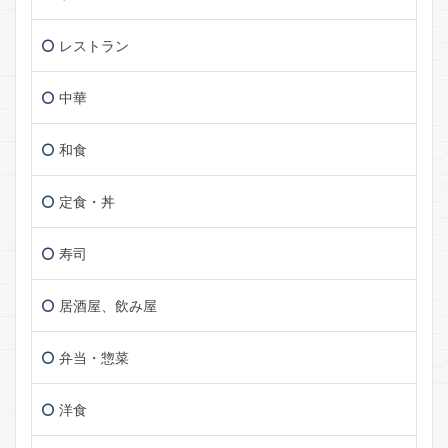
レストラン
中華
和食
定食・丼
寿司
居酒屋、飲み屋
弁当・惣菜
洋食