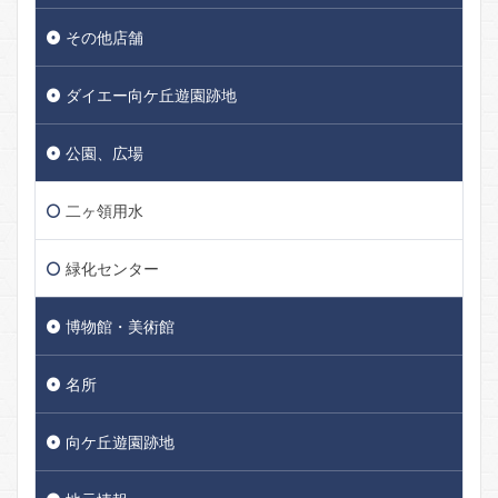
その他店舗
ダイエー向ケ丘遊園跡地
公園、広場
二ヶ領用水
緑化センター
博物館・美術館
名所
向ケ丘遊園跡地