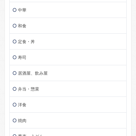
中華
和食
定食・丼
寿司
居酒屋、飲み屋
弁当・惣菜
洋食
焼肉