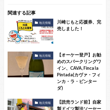
関連する記事
川崎じもと応援券、完
地元情報
売しました！
【オーケー登戸】お勧
地元情報
めのスパークリングワ
イン、CAVA, Finca la
Pintada(カヴァ・フィ
ンカ・ラ・ピンター
ダ)
【読売ランド前】自家
地元情報
製ドイツ製法ソーセー