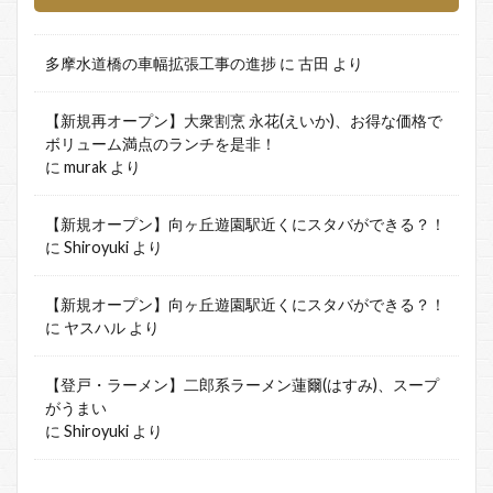
多摩水道橋の車幅拡張工事の進捗
に
古田
より
【新規再オープン】大衆割烹 永花(えいか)、お得な価格で
ボリューム満点のランチを是非！
に
murak
より
【新規オープン】向ヶ丘遊園駅近くにスタバができる？！
に
Shiroyuki
より
【新規オープン】向ヶ丘遊園駅近くにスタバができる？！
に
ヤスハル
より
【登戸・ラーメン】二郎系ラーメン蓮爾(はすみ)、スープ
がうまい
に
Shiroyuki
より