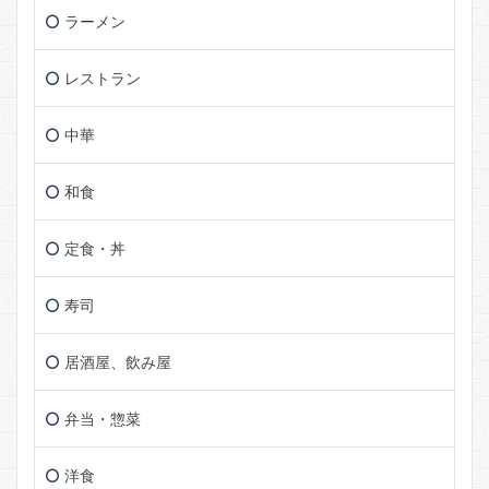
ラーメン
レストラン
中華
和食
定食・丼
寿司
居酒屋、飲み屋
弁当・惣菜
洋食