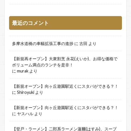
最近のコメント
多摩水道橋の車幅拡張工事の進捗
に
古田
より
【新規再オープン】大衆割烹 永花(えいか)、お得な価格で
ボリューム満点のランチを是非！
に
murak
より
【新規オープン】向ヶ丘遊園駅近くにスタバができる？！
に
Shiroyuki
より
【新規オープン】向ヶ丘遊園駅近くにスタバができる？！
に
ヤスハル
より
【登戸・ラーメン】二郎系ラーメン蓮爾(はすみ)、スープ