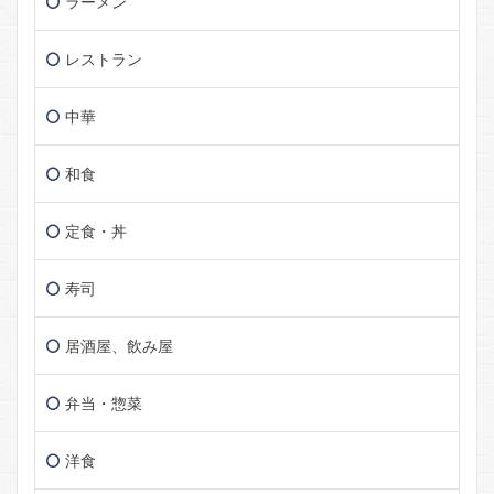
ラーメン
レストラン
中華
和食
定食・丼
寿司
居酒屋、飲み屋
弁当・惣菜
洋食