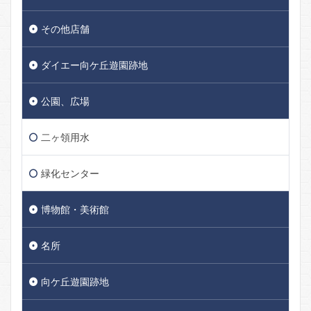
その他店舗
ダイエー向ケ丘遊園跡地
公園、広場
二ヶ領用水
緑化センター
博物館・美術館
名所
向ケ丘遊園跡地